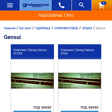
0
РЫБОЛОВНЫЕ ТУРЫ
/
/
/
/
/
Главная
Каталог
УДИЛИЩА
СПИННИНГОВЫЕ
ZENAQ
Gensui
Gensui
Спиннинг Zenaq Gensui
Спиннинг Zenaq Gensui
S72XX
S76X
под заказ
под заказ