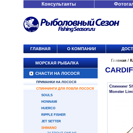
Консультанты
Фотога
ГЛАВНАЯ
О КОМПАНИИ
ДОСТ
Главная
/
К
МОРСКАЯ РЫБАЛКА
CARDIF
СНАСТИ НА ЛОСОСЯ
ПРИМАНКИ НА ЛОСОСЯ
Спиннинг Sh
СПИННИНГИ ДЛЯ ЛОВЛИ ЛОСОСЯ
Monster Lim
SOULS
HONNAMI
HUERCO
RIPPLE FISHER
JET SETTER
SHIMANO