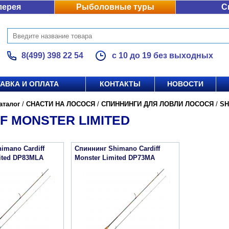
лерея
Рыболовные туры
С
8(499) 398 22 54
с 10 до 19 без выходных
АВКА И ОПЛАТА
КОНТАКТЫ
НОВОСТИ
аталог
/
СНАСТИ НА ЛОСОСЯ
/
СПИННИНГИ ДЛЯ ЛОВЛИ ЛОСОСЯ
/
SH
F MONSTER LIMITED
imano Cardiff
Спиннинг Shimano Cardiff
ited DP83MLA
Monster Limited DP73MA