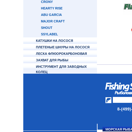
CRONY
HEARTY RISE
ABU GARCIA
MAJOR CRAFT
SHOUT
SSYLABEL
КАТУШКИ НА ЛОСОСЯ
ПЛЕТЕНЫЕ ШНУРЫ НА ЛОСОСЯ
ЛЕСКА ФЛЮОРОКАРБОНОВАЯ
ЗАХВАТ ДЛЯ РЫБЫ
ИНСТРУМЕНТ ДЛЯ ЗАВОДНЫХ
КОЛЕЦ
ФУРНИТУРА
ТУБУСЫ И ЧЕХЛЫ ДЛЯ УДИЛИЩ
НАКОМАРНИКИ/МАСКИ
ЗАЩИТНЫЕ
КАТУШКИ
8-(499)
УДИЛИЩА
ТУБУСЫ И ЧЕХЛЫ
МОРСКАЯ РЫБ