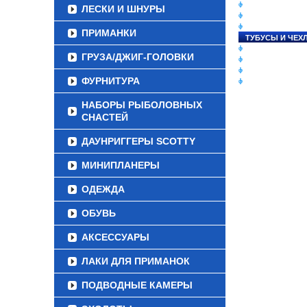
СНАСТИ НА ЛО
ЛЕСКИ И ШНУРЫ
КАТУШКИ
УДИЛИЩА
ПРИМАНКИ
ТУБУСЫ И ЧЕХ
ЛЕСКИ И ШНУР
ГРУЗА/ДЖИГ-ГОЛОВКИ
ПРИМАНКИ
ГРУЗА/ДЖИГ-Г
ФУРНИТУРА
ФУРНИТУРА
НАБОРЫ РЫБОЛОВНЫХ
СНАСТЕЙ
ДАУНРИГГЕРЫ SCOTTY
МИНИПЛАНЕРЫ
ОДЕЖДА
ОБУВЬ
АКСЕССУАРЫ
ЛАКИ ДЛЯ ПРИМАНОК
ПОДВОДНЫЕ КАМЕРЫ