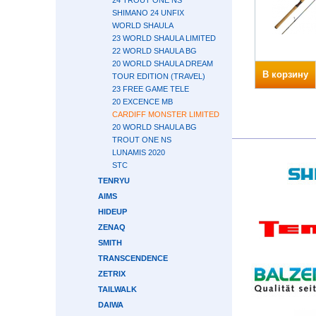
24 TROUT ONE NS
SHIMANO 24 UNFIX
WORLD SHAULA
23 WORLD SHAULA LIMITED
22 WORLD SHAULA BG
20 WORLD SHAULA DREAM
В корзину
TOUR EDITION (TRAVEL)
23 FREE GAME TELE
20 EXCENCE MB
CARDIFF MONSTER LIMITED
20 WORLD SHAULA BG
TROUT ONE NS
LUNAMIS 2020
STC
TENRYU
AIMS
HIDEUP
ZENAQ
SMITH
TRANSCENDENCE
ZETRIX
TAILWALK
DAIWA