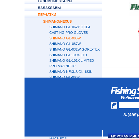
ГОЛОВНЫЕ УБОРЫ
БАЛАКЛАВЫ
ПЕРЧАТКИ
SHIMANO/NEXUS
SHIMANO GL-062Y OCEA
CASTING PRO GLOVES
SHIMANO GL-085W
SHIMANO GL-087W
SHIMANO GL-031W GORE-TEX
SHIMANO GL-100X LTD
SHIMANO GL-101X LIMITED
PRO MAGNETIC
SHIMANO NEXUS GL-183U
SHIMANO GL-006Y
SHIMANO GL-007Y
SHIMANO GL-008Y
SHIMANO NEXUS GL-104V
SHIMANO GL-005V
GL-100V LIMITED PRO
NEXUS GL-102V
8-(499)
NEXUS GL-105V
NEXUS GL-181U
WINDBREAKER
GL-112V NEXUS WINDPROOF
МОРСКАЯ РЫБ
MAGNET 3