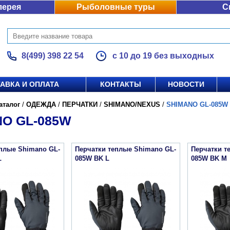
лерея
Рыболовные туры
С
8(499) 398 22 54
с 10 до 19 без выходных
АВКА И ОПЛАТА
КОНТАКТЫ
НОВОСТИ
аталог
/
ОДЕЖДА
/
ПЕРЧАТКИ
/
SHIMANO/NEXUS
/
SHIMANO GL-085W
O GL-085W
еплые Shimano GL-
Перчатки теплые Shimano GL-
Перчатки т
L
085W BK L
085W BK M