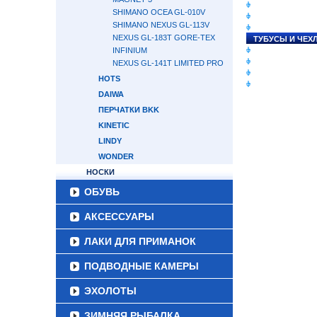
СНАСТИ НА ЛО
SHIMANO OCEA GL-010V
КАТУШКИ
SHIMANO NEXUS GL-113V
УДИЛИЩА
NEXUS GL-183T GORE-TEX
ТУБУСЫ И ЧЕХ
INFINIUM
ЛЕСКИ И ШНУР
ПРИМАНКИ
NEXUS GL-141T LIMITED PRO
ГРУЗА/ДЖИГ-Г
HOTS
ФУРНИТУРА
DAIWA
ПЕРЧАТКИ BKK
KINETIC
LINDY
WONDER
НОСКИ
ОБУВЬ
АКСЕССУАРЫ
ЛАКИ ДЛЯ ПРИМАНОК
ПОДВОДНЫЕ КАМЕРЫ
ЭХОЛОТЫ
ЗИМНЯЯ РЫБАЛКА