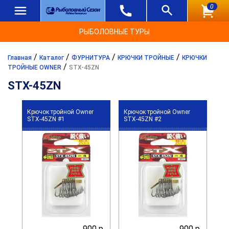
0
РЫБОЛОВНЫЕ ТУРЫ
/
/
/
/
Главная
Каталог
ФУРНИТУРА
КРЮЧКИ ТРОЙНЫЕ
КРЮЧКИ
/
ТРОЙНЫЕ OWNER
STX-45ZN
STX-45ZN
Крючок тройной Owner
Крючок тройной Owner
STX-45ZN #1
STX-45ZN #2
900 р.
900 р.