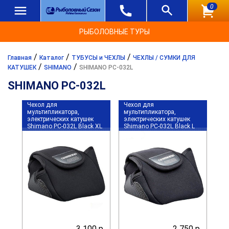
0
РЫБОЛОВНЫЕ ТУРЫ
/
/
/
Главная
Каталог
ТУБУСЫ и ЧЕХЛЫ
ЧЕХЛЫ / СУМКИ ДЛЯ
/
/
КАТУШЕК
SHIMANO
SHIMANO PC-032L
SHIMANO PC-032L
Чехол для
Чехол для
мультипликатора,
мультипликатора,
электрических катушек
электрических катушек
Shimano PC-032L Black XL
Shimano PC-032L Black L
3 100 р.
2 750 р.