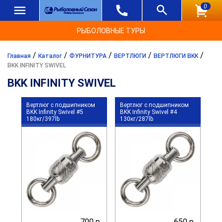
0
РЫБОЛОВНЫЕ ТУРЫ
/
/
/
/
/
Главная
Каталог
ФУРНИТУРА
ВЕРТЛЮГИ
ВЕРТЛЮГИ BKK
BKK INFINITY SWIVEL
BKK INFINITY SWIVEL
Вертлюг c подшипником
Вертлюг c подшипником
BKK Infinity Swivel #5
BKK Infinity Swivel #4
180кг/397lb
130кг/287lb
700 р.
650 р.