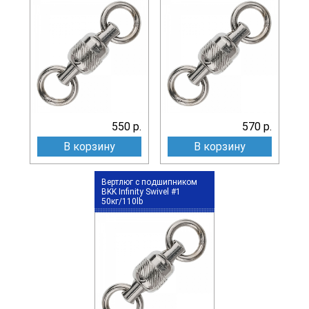
550 р.
570 р.
В корзину
В корзину
Вертлюг c подшипником
BKK Infinity Swivel #1
50кг/110lb