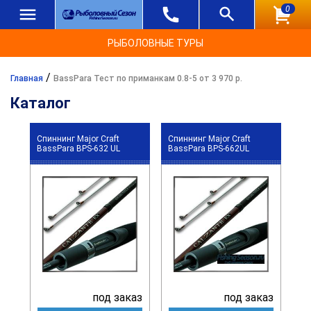
0
РЫБОЛОВНЫЕ ТУРЫ
/
Главная
BassPara Тест по приманкам 0.8-5 от 3 970 р.
Каталог
Спиннинг Major Craft
Спиннинг Major Craft
BassPara BPS-632 UL
BassPara BPS-662UL
под заказ
под заказ