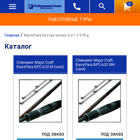
0
РЫБОЛОВНЫЕ ТУРЫ
/
Главная
BassPara Кол-во колен 2 от 3 970 р.
Каталог
Спиннинг Major Craft
Спиннинг Major Craft
BassPara BPC-632 MH
BassPara BPC-632 M (cast)
(cast)
под заказ
под заказ