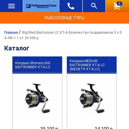
0
РЫБОЛОВНЫЕ ТУРЫ
/
Главная
Big/Med Baitrunner LC XT-A Количество подшипников 5 x S
A-RB + 1 от 20 500 р.
Каталог
Катушка MEDIUM
Катушка Shimano BIG
BAITRUNNER XT-A LC
BAITRUNNER XT-A LC
(MEDBTR XT-A LC)
35 100 р.
34 100 р.